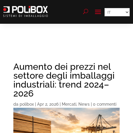
Scegli
una
lingua
Aumento dei prezzi nel
settore degli imballaggi
industriali: trend 2024–
2026
da
polibox
|
Apr 2, 2026
|
Mercati
,
News
|
0 commenti