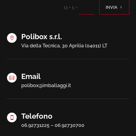
=
INVIA
13 + 5
Polibox s.r.l.

Via della Tecnica, 30 Aprilia (04011) LT
Email

polibox@imballaggi.it
Telefono

06.92731225 – 06.92730700